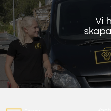
Vi 
skapa
Kont