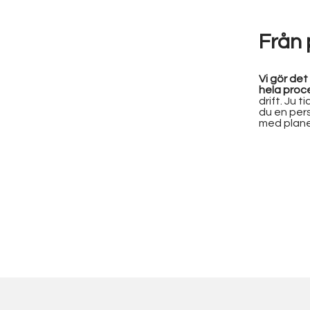
Från p
Vi gör det
hela proc
drift. Ju t
du en pers
med plane