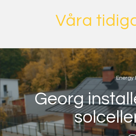
Våra tidiga
Energy 
Georg instal
solceller