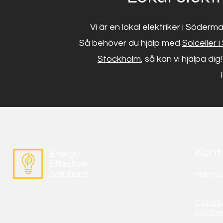
Vi är en lokal elektriker i Söder
Så behöver du hjälp med
Solceller 
Stockholm
, så kan vi hjälpa dig
Kont
Mästar
010-457
info@ee