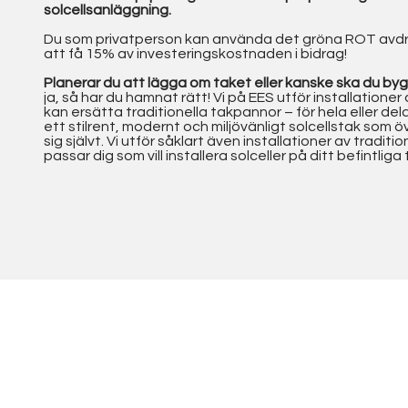
solcellsanläggning.
Du som privatperson kan använda det gröna ROT avdrag
att få 15% av investeringskostnaden i bidrag!
Planerar du att lägga om taket eller kanske ska du by
ja, så har du hamnat rätt! Vi på EES utför installationer
kan ersätta traditionella takpannor – för hela eller dela
ett stilrent, modernt och miljövänligt solcellstak som 
sig självt. Vi utför såklart även installationer av traditio
passar dig som vill installera solceller på ditt befintliga 