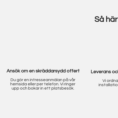
Så här
Ansök om en skräddarsydd offert
Leverans och
Du gör en intresseanmälan på vår
Vi ordn
hemsida eller per telefon. Vi ringer
installatio
upp och bokar in ett platsbesök.