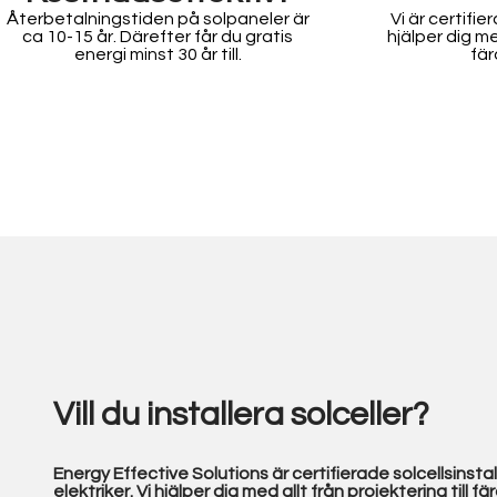
Återbetalningstiden på solpaneler är
Vi är certifie
ca 10-15 år. Därefter får du gratis
hjälper dig med
energi minst 30 år till.
fär
Vill du installera solceller?
Energy Effective Solutions är certifierade solcellsinsta
elektriker. Vi hjälper dig med allt från projektering till fä