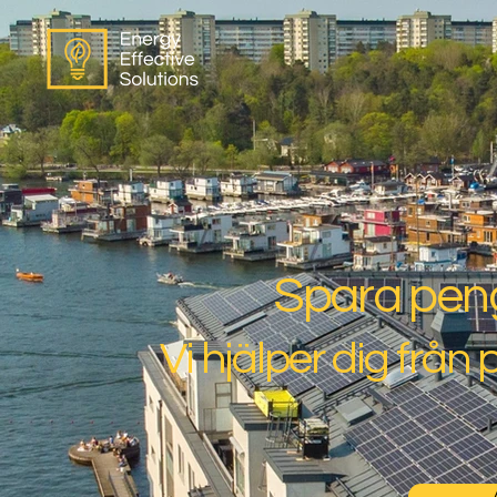
Spara peng
Vi hjälper dig från p