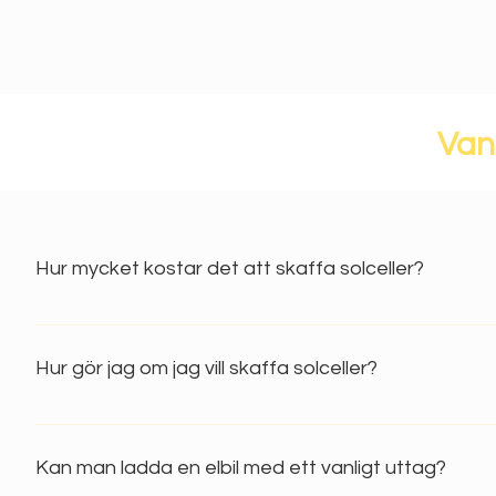
Van
Hur mycket kostar det att skaffa solceller?
Det är olika beroende på vilka förutsättningar du har. Ca pris 
18kW efter grönt avdrag: 150 000kr Kontakta oss på info@eeso
Hur gör jag om jag vill skaffa solceller?
Kontakta oss på: info@eesolutions.se, eller fyll i en intress
om vad som passar bäst på ditt tak och ger dig en offert utef
Kan man ladda en elbil med ett vanligt uttag?