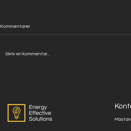
Kommentarer
Skriv en kommentar...
Projekt, Meshnätverk
Lägenhet i Mariefred
Kont
Mästar